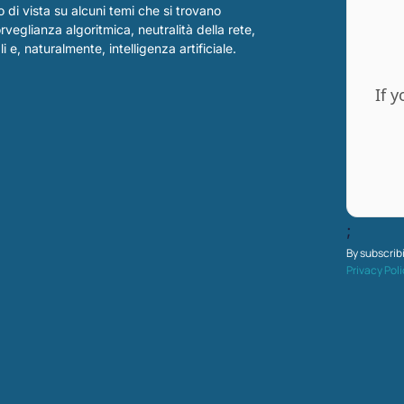
 di vista su alcuni temi che si trovano
orveglianza algoritmica, neutralità della rete,
 e, naturalmente, intelligenza artificiale.
If y
;
By subscrib
Privacy Pol