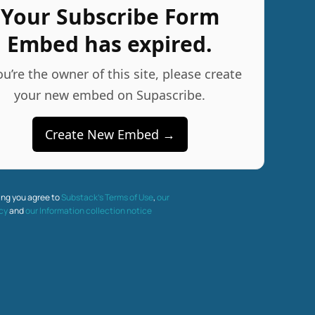
Your Subscribe Form
Embed has expired.
ou’re the owner of this site, please create
your new embed on Supascribe.
Create New Embed →
ing you agree to
Substack’s Terms of Use
,
our
icy
and
our Information collection notice