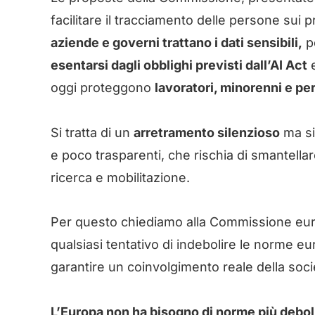
facilitare il tracciamento delle persone sui pr
aziende e governi trattano i dati sensibili,
pe
esentarsi dagli obblighi previsti dall’AI Act
e
oggi proteggono
lavoratori, minorenni e pe
Si tratta di un
arretramento silenzioso
ma si
e poco trasparenti, che rischia di smantellar
ricerca e mobilitazione.
Per questo chiediamo alla Commissione eu
qualsiasi tentativo di indebolire le norme eur
garantire un coinvolgimento reale della socie
L’Europa non ha bisogno di norme più deboli,