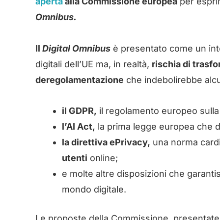
aperta
alla Commissione europea
per espri
Omnibus.
Il
Digital Omnibus
è presentato come un inte
digitali dell’UE ma, in realtà,
rischia di trasf
deregolamentazione
che indebolirebbe alcun
il GDPR,
il regolamento europeo sulla
l’AI Act,
la prima legge europea che d
la direttiva ePrivacy,
una norma cardi
utenti
online;
e molte altre disposizioni che garanti
mondo digitale.
Le proposte della Commissione, presentate