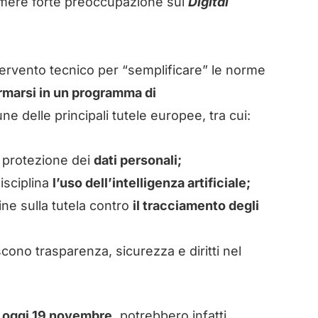
mere forte preoccupazione sul
Digital
rvento tecnico per “semplificare” le norme
ormarsi in un programma di
e delle principali tutele europee, tra cui:
 protezione dei
dati personali;
isciplina
l’uso dell’intelligenza artificiale;
ne sulla tutela contro
il tracciamento degli
scono trasparenza, sicurezza e diritti nel
oggi 19 novembre,
potrebbero infatti