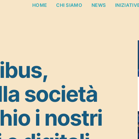
HOME
CHI SIAMO
NEWS
INIZIATIV
ibus,
lla società
chio i nostri