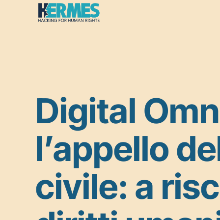
Vai
al
contenuto
Digital Omn
l’appello de
civile: a ris